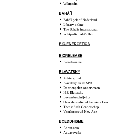
Wikipedia
BAHÁ´Í
Bahá'í geloof Nederland
Library online
The Bahá'ís international
Wikipedia Bahá'u'lláh
BIO-ENERGETICA
BIORELEASE
Biorelease.net
BLAVATSKY
Achtergrond
Blavatsky en de SPR
Door engelen onderwezen
H.P. Blavatsky
Levensbeschrijving
Over de studie vd Geheime Leer
Theosofisch Genootschap
Voorlopers vd New Age
BOEDDHISME
About.com
Advayavada