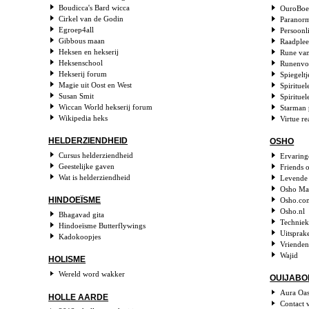
Boudicca's Bard wicca
OuroBoed
Cirkel van de Godin
Paranorm
Egroep4all
Persoonl
Gibbous maan
Raadpleeg
Heksen en hekserij
Rune van
Heksenschool
Runenvoo
Hekserij forum
Spiegeltj
Magie uit Oost en West
Spirituel
Susan Smit
Spiritue
Wiccan World hekserij forum
Starman 
Wikipedia heks
Virtue re
HELDERZIENDHEID
OSHO
Cursus helderziendheid
Ervaring
Geestelijke gaven
Friends 
Wat is helderziendheid
Levende
Osho Ma
HINDOEÏSME
Osho.co
Osho.nl
Bhagavad gita
Techniek
Hindoeïsme Butterflywings
Uitsprak
Kadokoopjes
Vriende
Wajid
HOLISME
Wereld word wakker
OUIJAB
Aura Oas
HOLLE AARDE
Contact 