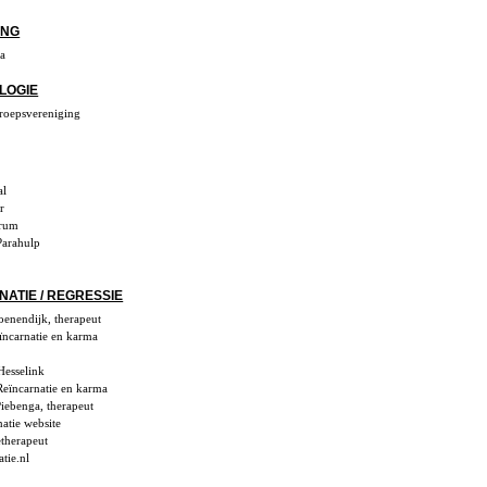
ING
ia
LOGIE
roepsvereniging
al
r
orum
Parahulp
ATIE / REGRESSIE
oenendijk, therapeut
ïncarnatie en karma
d
Hesselink
Reïncarnatie en karma
iebenga, therapeut
natie website
etherapeut
tie.nl