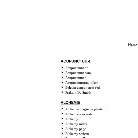
Home
ACUPUNCTUUR
Acupunctuur.be
Acupunctuur.com
Acupunctuur.nl
Acupunctuurpraktijken
Belgian acupunctors fed.
Praktijk De Smedt
ALCHEMIE
Alchemie magische planten
Alchemie van water
Alchemy
Alchemy index
Alchemy page
Alchemy website