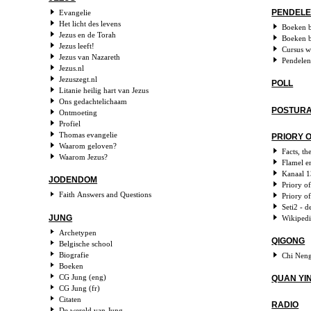
PENDEL
Evangelie
Het licht des levens
Boeken 
Jezus en de Torah
Boeken b
Jezus leeft!
Cursus w
Jezus van Nazareth
Pendelen
Jezus.nl
Jezuszegt.nl
POLL
Litanie heilig hart van Jezus
Ons gedachtelichaam
POSTURA
Ontmoeting
Profiel
Thomas evangelie
PRIORY O
Waarom geloven?
Facts, th
Waarom Jezus?
Flamel e
Kanaal 
JODENDOM
Priory o
Faith Answers and Questions
Priory o
Seti2 - d
JUNG
Wikipedi
Archetypen
QIGONG
Belgische school
Biografie
Chi Nen
Boeken
CG Jung (eng)
QUAN YI
CG Jung (fr)
Citaten
RADIO
De wereld van Jung