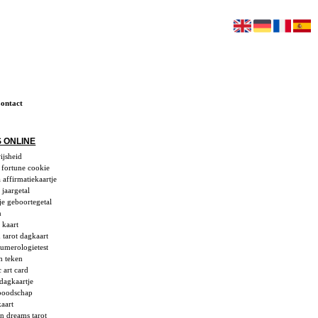
ontact
 ONLINE
ijsheid
 fortune cookie
 affirmatiekaartje
 jaargetal
je geboortegetal
n
 kaart
tarot dagkaart
umerologietest
h teken
 art card
dagkaartje
boodschap
aart
n dreams tarot