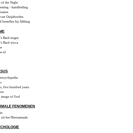
s of the Night
enting - handleiding
draaien
van Ouijaborden
 bestellen bij Althing
ME
's Bard magie
's Bard wicca
me
e.nl
LSUS
 encyclopedia
us
us, five hundred years
her
 image of God
RMALE FENOMENEN
is
uit het Hiernamaals
CHOLOGIE