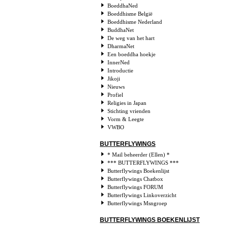
BoeddhaNed
Boeddhisme België
Boeddhisme Nederland
BuddhaNet
De weg van het hart
DharmaNet
Een boeddha hoekje
InnerNed
Introductie
Jikoji
Nieuws
Profiel
Religies in Japan
Stichting vrienden
Vorm & Leegte
VWBO
BUTTERFLYWINGS
* Mail beheerder (Ellen) *
*** BUTTERFLYWINGS ***
Butterflywings Boekenlijst
Butterflywings Chatbox
Butterflywings FORUM
Butterflywings Linkoverzicht
Butterflywings Msngroep
BUTTERFLYWINGS BOEKENLIJST