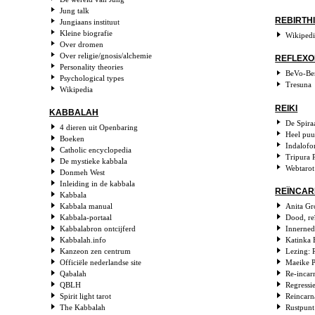
Jung talk
REBIRTH
Jungiaans instituut
Kleine biografie
Wikiped
Over dromen
Over religie/gnosis/alchemie
REFLEXO
Personality theories
BeVo-Be
Psychological types
Tresuna
Wikipedia
REIKI
KABBALAH
De Spira
4 dieren uit Openbaring
Heel puu
Boeken
Indalof
Catholic encyclopedia
Tripura 
De mystieke kabbala
Webtarot
Donmeh West
Inleiding in de kabbala
REÏNCARN
Kabbala
Kabbala manual
Anita Gr
Kabbala-portaal
Dood, re
Kabbalabron ontcijferd
Innerne
Kabbalah.info
Katinka 
Kanzeon zen centrum
Lezing: 
Officiële nederlandse site
Maeike P
Qabalah
Re-incar
QBLH
Regressi
Spirit light tarot
Reincarna
The Kabbalah
Rustpunt