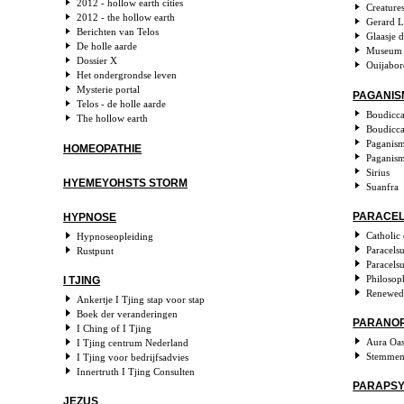
2012 - hollow earth cities
Creature
2012 - the hollow earth
Gerard L
Berichten van Telos
Glaasje 
De holle aarde
Museum 
Dossier X
Ouijabord
Het ondergrondse leven
Mysterie portal
PAGANIS
Telos - de holle aarde
Boudicca
The hollow earth
Boudicca
Paganis
HOMEOPATHIE
Paganism
Sirius
HYEMEYOHSTS STORM
Suanfra
PARACE
HYPNOSE
Catholic
Hypnoseopleiding
Paracels
Rustpunt
Paracels
Philosop
I TJING
Renewed
Ankertje I Tjing stap voor stap
Boek der veranderingen
PARANO
I Ching of I Tjing
Aura Oas
I Tjing centrum Nederland
Stemmen 
I Tjing voor bedrijfsadvies
Innertruth I Tjing Consulten
PARAPSY
JEZUS