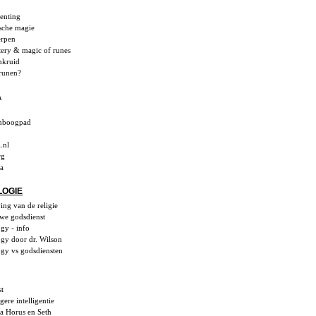
enting
sche magie
rpen
ery & magic of runes
nkruid
 runen?
A
enboogpad
.nl
rg
ia
LOGIE
ing van de religie
we godsdienst
ogy - info
ogy door dr. Wilson
ogy vs godsdiensten
st
gere intelligentie
a Horus en Seth