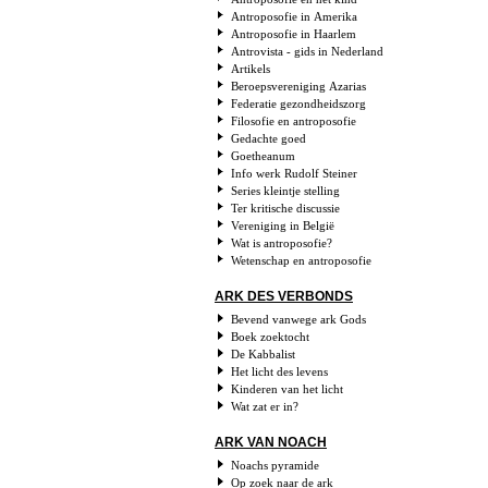
Antroposofie in Amerika
Antroposofie in Haarlem
Antrovista - gids in Nederland
Artikels
Beroepsvereniging Azarias
Federatie gezondheidszorg
Filosofie en antroposofie
Gedachte goed
Goetheanum
Info werk Rudolf Steiner
Series kleintje stelling
Ter kritische discussie
Vereniging in België
Wat is antroposofie?
Wetenschap en antroposofie
ARK DES VERBONDS
Bevend vanwege ark Gods
Boek zoektocht
De Kabbalist
Het licht des levens
Kinderen van het licht
Wat zat er in?
ARK VAN NOACH
Noachs pyramide
Op zoek naar de ark