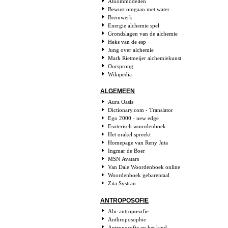
Atoommodellen
Bewust omgaan met water
Breinwerk
Energie alchemie spel
Grondslagen van de alchemie
Heks van de esp
Jung over alchemie
Mark Rietmeijer alchemiekunst
Oorsprong
Wikipedia
ALGEMEEN
Aura Oasis
Dictionary.com - Translator
Ego 2000 - new edge
Esoterisch woordenboek
Het orakel spreekt
Homepage van Reny Juta
Ingmar de Boer
MSN Avatars
Van Dale Woordenboek online
Woordenboek gebarentaal
Zita Systran
ANTROPOSOFIE
Abc antroposofie
Anthroposophie
Antroposofie en het kind