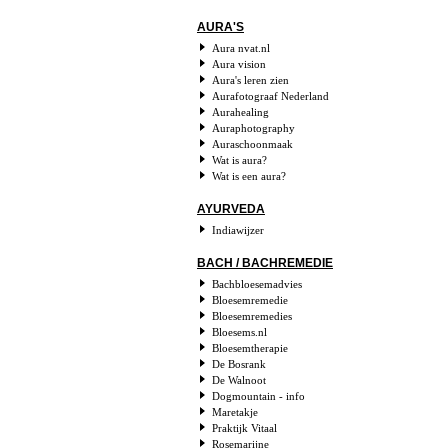
AURA'S
Aura nvat.nl
Aura vision
Aura's leren zien
Aurafotograaf Nederland
Aurahealing
Auraphotography
Auraschoonmaak
Wat is aura?
Wat is een aura?
AYURVEDA
Indiawijzer
BACH / BACHREMEDIE
Bachbloesemadvies
Bloesemremedie
Bloesemremedies
Bloesems.nl
Bloesemtherapie
De Bosrank
De Walnoot
Dogmountain - info
Maretakje
Praktijk Vitaal
Rosemarijne