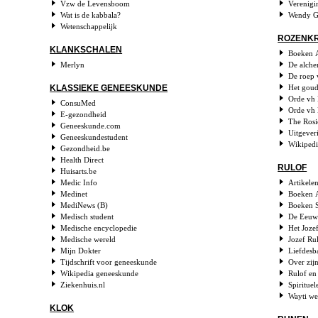
Vzw de Levensboom
Verenigi
Wat is de kabbala?
Wendy Gi
Wetenschappelijk
ROZENKR
KLANKSCHALEN
Boeken 
Merlyn
De alchem
De roep 
Het goud
KLASSIEKE GENEESKUNDE
Orde vh 
ConsuMed
Orde vh
E-gezondheid
The Rosi
Geneeskunde.com
Uitgever
Geneeskundestudent
Wikiped
Gezondheid.be
Health Direct
RULOF
Huisarts.be
Medic Info
Artikele
Medinet
Boeken 
MediNews (B)
Boeken S
Medisch student
De Eeuw 
Medische encyclopedie
Het Joze
Medische wereld
Jozef Ru
Mijn Dokter
Liefdesb
Tijdschrift voor geneeskunde
Over zij
Wikipedia geneeskunde
Rulof en
Ziekenhuis.nl
Spiritue
Wayti we
KLOK