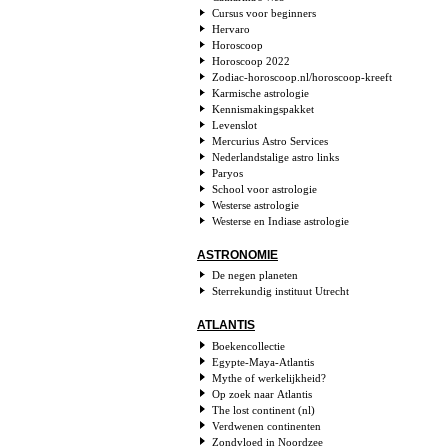
Cursus voor beginners
Hervaro
Horoscoop
Horoscoop 2022
Zodiac-horoscoop.nl/horoscoop-kreeft
Karmische astrologie
Kennismakingspakket
Levenslot
Mercurius Astro Services
Nederlandstalige astro links
Paryos
School voor astrologie
Westerse astrologie
Westerse en Indiase astrologie
ASTRONOMIE
De negen planeten
Sterrekundig instituut Utrecht
ATLANTIS
Boekencollectie
Egypte-Maya-Atlantis
Mythe of werkelijkheid?
Op zoek naar Atlantis
The lost continent (nl)
Verdwenen continenten
Zondvloed in Noordzee