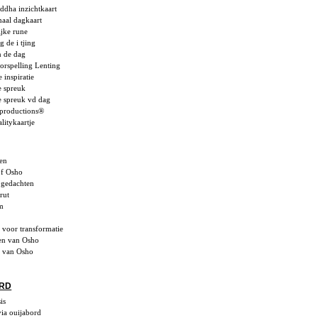
dha inzichtkaart
aal dagkaart
ijke rune
 de i tjing
 de dag
rspelling Lenting
e inspiratie
e spreuk
le spreuk vd dag
productions®
alitykaartje
en
of Osho
 gedachten
rut
m
 voor transformatie
en van Osho
n van Osho
ORD
is
via ouijabord