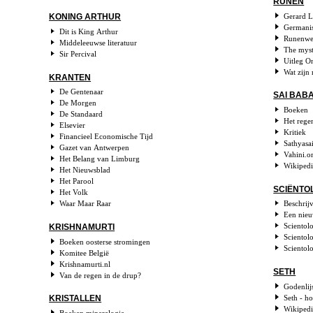
RUNEN
Gerard L
KONING ARTHUR
Germani
Dit is King Arthur
Runenwe
Middeleeuwse literatuur
The myst
Sir Percival
Uitleg O
Wat zijn
KRANTEN
De Gentenaar
SAI BAB
De Morgen
Boeken
De Standaard
Het reg
Elsevier
Kritiek
Financieel Economische Tijd
Sathyasai
Gazet van Antwerpen
Vahini.o
Het Belang van Limburg
Wikiped
Het Nieuwsblad
Het Parool
SCIËNTO
Het Volk
Waar Maar Raar
Beschrijv
Een nieu
Scientol
KRISHNAMURTI
Scientol
Boeken oosterse stromingen
Scientol
Komitee België
Krishnamurti.nl
SETH
Van de regen in de drup?
Godenlij
Seth - ho
KRISTALLEN
Wikipedi
Boeken mineralogie