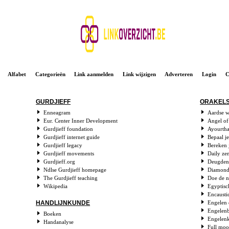
Alfabet
Categorieën
Link aanmelden
Link wijzigen
Adverteren
Login
C
GURDJIEFF
ORAKELS
Enneagram
Aardse w
Eur. Center Inner Development
Angel of
Gurdjieff foundation
Ayourtha
Gurdjieff internet guide
Bepaal je
Gurdjieff legacy
Bereken 
Gurdjieff movements
Daily ze
Gurdjieff.org
Deugden
Ndlse Gurdjieff homepage
Diamond 
The Gurdjieff teaching
Doe de n
Wikipedia
Egyptisc
Encaustic
Engelen 
HANDLIJNKUNDE
Engelen
Boeken
Engelenk
Handanalyse
Full moo