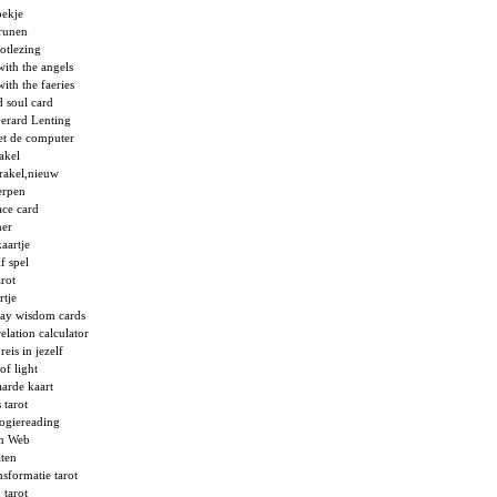
oekje
runen
rotlezing
with the angels
ith the faeries
d soul card
Gerard Lenting
met de computer
rakel
orakel,nieuw
werpen
ace card
ner
aartje
f spel
arot
rtje
ay wisdom cards
elation calculator
eis in jezelf
of light
arde kaart
 tarot
ogiereading
im Web
aten
nsformatie tarot
 tarot