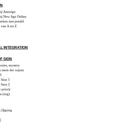
EN
bij Amerigo
ij New Age Online
erken met pendel
 van A tot Z
L INTEGRATION
F SION
eories, mystery
n steen der wijzen
13
f Sion 1
f Sion 2
e priorij
a (eng)
g Qigong
N