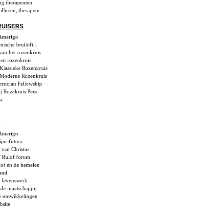
ng therapeuten
llissen, therapeut
UISERS
Amerigo
ische bruiloft...
van het rozenkruis
en rozenkruis
Klassieke Rozenkruis
 Moderne Rozenkruis
crucian Fellowship
ij Rozekruis Pers
ia
n
Amerigo
pirifutura
van Christus
f Rulof forum
lof en de hemelen
and
n levenswerk
 de maatschappij
le ontwikkelingen
bsite