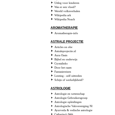
Uitleg voor kinderen
Was er een vloed?
Wereld volksverhalen
Wikipedia ark
Wikipedia Noach
AROMATHERAPIE
Aromatherapie-info
ASTRALE PROJECTIE
Articles on obe
Astraleprojectie.nl
Aura Oasis
Bijbel en onderwijs
Crystalinks
Door het raam
Fantasiereizen
Lenting - zelf uittreden
Schijn of werkelijkheid?
ASTROLOGIE
Astrologie en wetenschap
Astrologie Gebruikersgroep
Astrologie opleidingen
Astrologische Vakvereniging Nl
Ayurveda & vedische astrologie
Catharina's Web