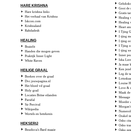
Geluksk
HARE KRISHNA
Gooi de 
Hare krishna links
Gratis ta
Het verhaal van Krishna
Healing 
Iskcon.com
Healing w
Krishnaland
Heart an
Rahdadesh
I Tjing 
I tjing 
HEALING
I tjing o
I Tjing 
Brainfit
I tjing 
Handen die mogen geven
Inner pe
Praktijk Inner Light
Isha Ler
White Raven
Ja maar k
Ken jezel
HEILIGE GRAAL
Leg de t
Boeken over de graal
Lotuskaa
Dvc.jouwpagina.nl
Louise H
Het bloed vd graal
Love & r
Holy grail
Maak de r
Locaties Britse eilanden
Message 
Parsifal
Moeder a
Sir Percival
Morgan's
Wikipedia
Numerol
Wortels en betekenis
Orakel 
Osho cit
HEKSERIJ
Osho tra
Boudicca's Bard magie
Osho zen